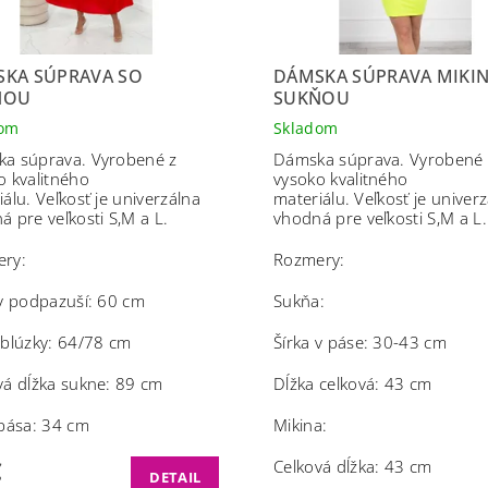
KA SÚPRAVA SO
DÁMSKA SÚPRAVA MIKIN
ŇOU
SUKŇOU
dom
Skladom
a súprava. Vyrobené z
Dámska súprava. Vyrobené 
o kvalitného
vysoko kvalitného
iálu.
Veľkosť je univerzálna
materiálu.
Veľkosť je univer
á pre veľkosti S,M a L.
vhodná pre veľkosti S,M a L.
ry:
Rozmery:
 v podpazuší: 60 cm
Sukňa:
 blúzky: 64/78 cm
Šírka v páse: 30-43 cm
vá dĺžka sukne: 89 cm
Dĺžka celková: 43 cm
 pása: 34 cm
Mikina:
€
Celková dĺžka: 43 cm
DETAIL