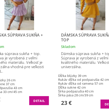
KA SÚPRAVA SUKŇA +
DÁMSKA SÚPRAVA SUKŇ
TOP
dom
Skladom
a súprava sukňa + top.
Dámska súprava sukňa + to
va je vyrobená z veľmi
Súprava je vyrobená z veľmi
tného materiálu.
Veľkosť je
kvalitného materiálu. Veľkosť
rzálna vhodná pre veľkosti
univerzálna.
L.
Dĺžka blúzky
39 cm
Rukáv dĺžka od podpazušia
42 c
úzky 26
cm
Rukáv dĺžka od ramena
57 cm
kne 37
cm
Dĺžka sukne
42 cm
odpazušia
43 cm
Šírka podpazušia
40 cm
sa 33
cm/45
cm
Šírka pása
28 cm/
39 cm
€
DETAIL
23 €
DE