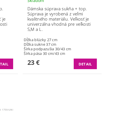
Skladom
p.
Dámska súprava sukňa + top.
Súprava je vyrobená z veľmi
 je
kvalitného materiálu.
Veľkosť je
osti
univerzálna vhodná pre veľkosti
S,M a L.
Dĺžka blúzky 27
cm
Dĺžka sukne 37
cm
Šírka podpazušia 30/
43 cm
Šírka pása 30
cm/43
cm
23 €
TAIL
DETAIL
d:
1759/UNI