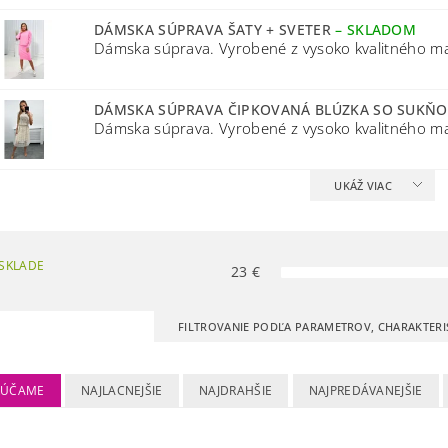
DÁMSKA SÚPRAVA ŠATY + SVETER
–
SKLADOM
Dámska súprava. Vyrobené z vysoko kvalitného mate
DÁMSKA SÚPRAVA ČIPKOVANÁ BLÚZKA SO SUKŇ
Dámska súprava. Vyrobené z vysoko kvalitného mate
UKÁŽ VIAC
SKLADE
23
€
FILTROVANIE PODĽA PARAMETROV, CHARAKTERI
RÚČAME
NAJLACNEJŠIE
NAJDRAHŠIE
NAJPREDÁVANEJŠIE