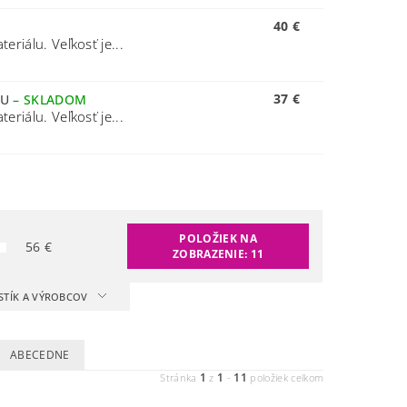
40 €
riálu. Veľkosť je...
37 €
OU
–
SKLADOM
riálu. Veľkosť je...
POLOŽIEK NA
56
€
ZOBRAZENIE:
11
STÍK A VÝROBCOV
ABECEDNE
1
1
11
Stránka
z
-
položiek celkom