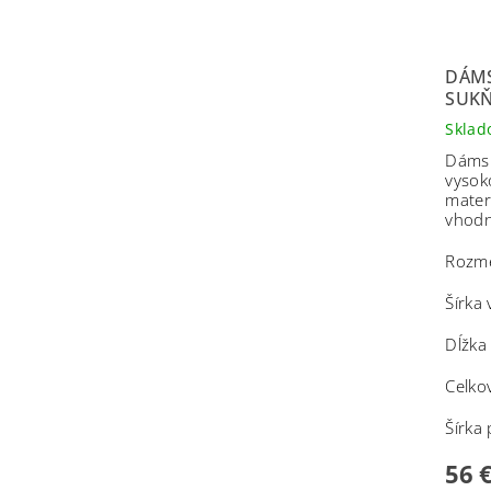
DÁMS
SUK
Skla
Dámsk
vysok
mater
vhodn
Rozme
Šírka
Dĺžka
Celko
Šírka
56 