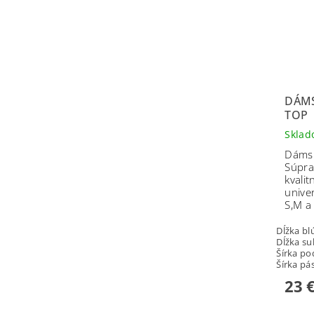
DÁMS
TOP
Skla
Dámsk
Súpra
kvali
unive
S,M a 
Dĺžka bl
Dĺžka su
Šírka p
Šírka pá
23 