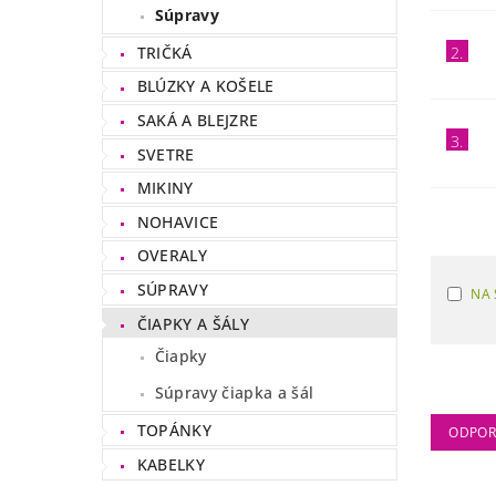
Súpravy
TRIČKÁ
2.
BLÚZKY A KOŠELE
SAKÁ A BLEJZRE
3.
SVETRE
MIKINY
NOHAVICE
OVERALY
SÚPRAVY
NA 
ČIAPKY A ŠÁLY
Čiapky
Súpravy čiapka a šál
TOPÁNKY
ODPO
KABELKY