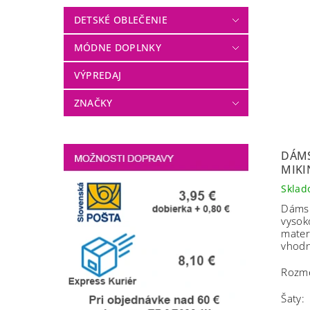
DETSKÉ OBLEČENIE
MÓDNE DOPLNKY
VÝPREDAJ
ZNAČKY
DÁMS
MIK
Skla
Dámsk
vysok
mater
vhodn
Rozme
Šaty: