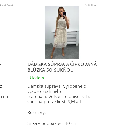
d:
2567/ZEL
Kód:
2552
+
DÁMSKA SÚPRAVA ČIPKOVANÁ
BLÚZKA SO SUKŇOU
Skladom
z
Dámska súprava. Vyrobené z
vysoko kvalitného
zálna
materiálu.
Veľkosť je univerzálna
vhodná pre veľkosti S,M a L.
Rozmery:
Šírka v podpazuší: 40 cm