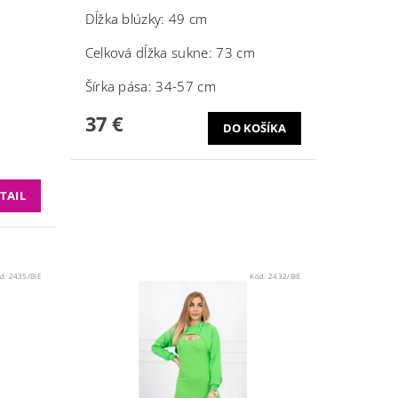
Dĺžka blúzky: 49 cm
Celková dĺžka sukne: 73 cm
Šírka pása: 34-57 cm
37 €
TAIL
d:
2435/BIE
Kód:
2432/BIE