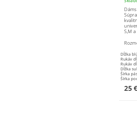
Skla
Dámsk
Súpra
kvali
unive
S,M a 
Rozm
Dĺžka b
Rukáv d
Rukáv d
Dĺžka s
Šírka pá
Šírka p
25 