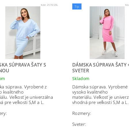
Kód:
2570/ZEL
Kó
Tip
KA SÚPRAVA ŠATY S
DÁMSKA SÚPRAVA ŠATY 
INOU
SVETER
dom
Skladom
a súprava. Vyrobené z
Dámska súprava. Vyrobené 
o kvalitného
vysoko kvalitného
iálu.
Veľkosť je univerzálna
materiálu.
Veľkosť je univer
á pre veľkosti S,M a L.
vhodná pre veľkosti S,M a L.
ry:
Rozmery:
Sveter: