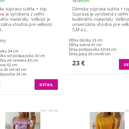
dom
Skladom
a súprava sukňa + top.
Dámska súprava sukňa + to
va je vyrobená z veľmi
Súprava je vyrobená z veľmi
tného materiálu.
Veľkosť je
kvalitného materiálu.
Veľkosť
rzálna vhodná pre veľkosti
univerzálna vhodná pre veľk
L.
S,M a L.
ery:
Dĺžka blúzky 23
cm
Dĺžka sukne 41
cm
Šírka podpazušia 32/
43 cm
lúzky
34 cm
Šírka pása 30
cm/40
cm
ĺžka od podpazušia
33 cm
ĺžka od ramena
45 cm
23 €
DE
ukne
62 cm
sa
30 cm/
43 cm
odpazušia
34 cm
€
DETAIL
Kód:
1780/UNI
Kó