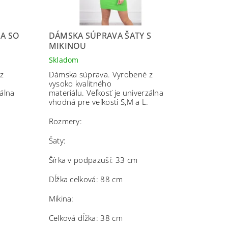
A SO
DÁMSKA SÚPRAVA ŠATY S
MIKINOU
Skladom
z
Dámska súprava. Vyrobené z
vysoko kvalitného
zálna
materiálu.
Veľkosť je univerzálna
vhodná pre veľkosti S,M a L.
Rozmery:
Šaty:
Šírka v podpazuší: 33 cm
Dĺžka celková: 88 cm
Mikina:
Celková dĺžka: 38 cm