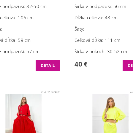
 v podpazuší: 32-50 cm
Šírka v podpazuší: 56 cm
 celková: 106 cm
Dĺžka celková: 48 cm
a:
Šaty:
vá dĺžka: 59 cm
Celková dĺžka: 111 cm
 v podpazuší: 57 cm
Šírka v bokoch: 30-52 cm
€
40 €
DETAIL
DE
Kód:
2540/RUZ
Kó