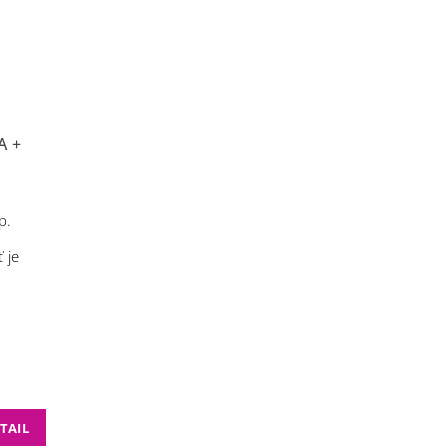
A +
p.
 je
m
TAIL