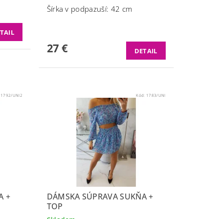
Šírka v podpazuší: 42 cm
TAIL
27 €
DETAIL
:
1792/UNI2
Kód:
1783/UNI
A +
DÁMSKA SÚPRAVA SUKŇA +
TOP