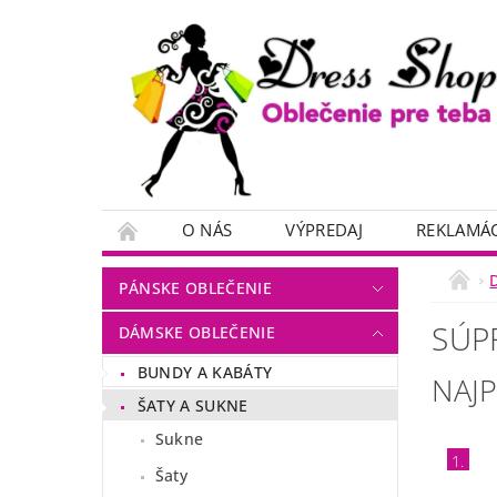
O NÁS
VÝPREDAJ
REKLAMÁC
PÁNSKE OBLEČENIE
SÚP
DÁMSKE OBLEČENIE
BUNDY A KABÁTY
NAJ
ŠATY A SUKNE
Sukne
1.
Šaty