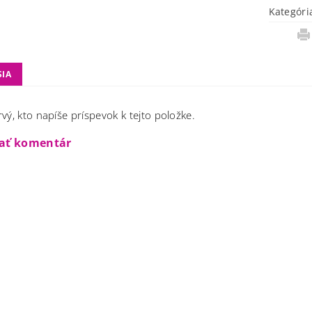
Kategóri
SIA
vý, kto napíše príspevok k tejto položke.
dať komentár