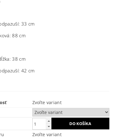
:
podpazuší: 33 cm
lková: 88 cm
dĺžka: 38 cm
podpazuší: 42 cm
osť
Zvoľte variant
ru
Zvoľte variant