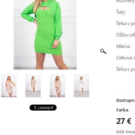
Rozmery
Šaty:
Šírka v 
Dĺžka ce
Mikina:
Celková 
Šírka v 
Dostupn
Farba
27 €
Kód tova