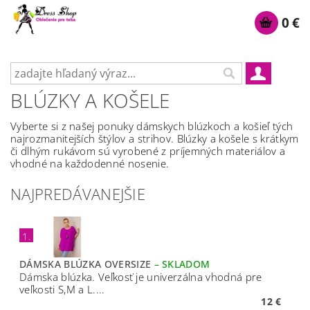
0 €
BLÚZKY A KOŠELE
Vyberte si z našej ponuky dámskych blúzkoch a košieľ tých
najrozmanitejších štýlov a strihov. Blúzky a košele s krátkym
či dlhým rukávom sú vyrobené z príjemných materiálov a
vhodné na každodenné nosenie.
NAJPREDÁVANEJŠIE
1.
DÁMSKA BLÚZKA OVERSIZE
–
SKLADOM
Dámska blúzka. Veľkosť je univerzálna vhodná pre
veľkosti S,M a L....
12 €