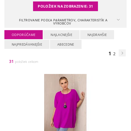
POLOŽIEK NA ZOBRAZENIE:
31
FILTROVANIE PODĽA PARAMETROV, CHARAKTERISTÍK A
VÝROBCOV
ODPORÚČAME
NAJLACNEJŠIE
NAJDRAHŠIE
NAJPREDÁVANEJŠIE
ABECEDNE
1
2
31
položiek celkom