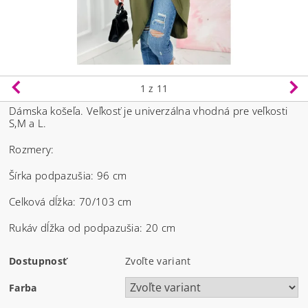
1
z 11
Dámska košeľa.
Veľkosť je univerzálna vhodná pre veľkosti
S,M a L.
Rozmery:
Šírka podpazušia: 96 cm
Celková dĺžka: 70/103 cm
Rukáv dĺžka od podpazušia: 20 cm
Dostupnosť
Zvoľte variant
Farba