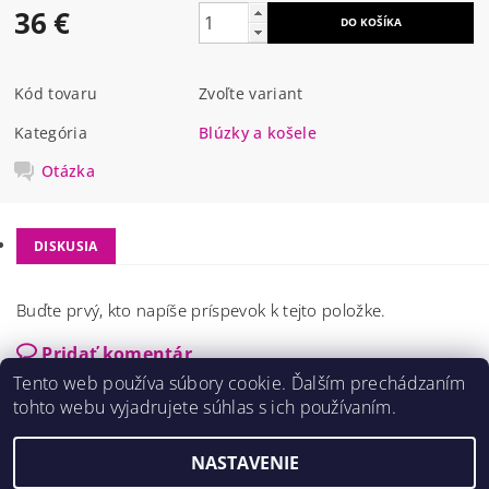
36 €
Kód tovaru
Zvoľte variant
Kategória
Blúzky a košele
Otázka
DISKUSIA
Buďte prvý, kto napíše príspevok k tejto položke.
Pridať komentár
Tento web používa súbory cookie. Ďalším prechádzaním
tohto webu vyjadrujete súhlas s ich používaním.
NASTAVENIE