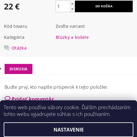
22 €
Kód tovaru
Zvoľte variant
Kategória
Blúzky a košele
Otázka
DISKUSIA
Buďte prvý, kto napíše príspevok k tejto položke.
Pridať komentár
Tento web používa súbory cookie. Ďalším prechádzaním
tohto webu vyjadrujete súhlas s ich používaním.
NASTAVENIE