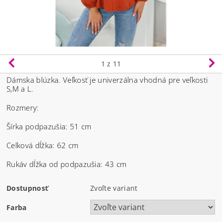
1
z 11
Dámska blúzka.
Veľkosť je univerzálna vhodná pre veľkosti
S,M a L.
Rozmery:
Šírka podpazušia: 51 cm
Celková dĺžka: 62 cm
Rukáv dĺžka od podpazušia: 43 cm
Dostupnosť
Zvoľte variant
Farba