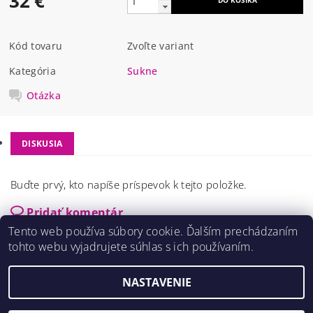
32 €
Kód tovaru
Zvoľte variant
Kategória
Sukne
Otázka
DISKUSIA
Buďte prvý, kto napíše príspevok k tejto položke.
Pridať komentár
Tento web používa súbory cookie. Ďalším prechádzaním
tohto webu vyjadrujete súhlas s ich používaním.
NASTAVENIE
2026 ©
Dress s.r.o.
, všetky práva vyhradené