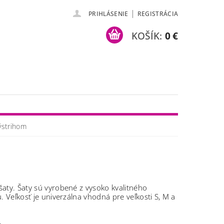
|
PRIHLÁSENIE
REGISTRÁCIA
KOŠÍK:
0 €
ýstrihom
aty. Šaty sú vyrobené z vysoko kvalitného
u.
Veľkosť je univerzálna vhodná pre veľkosti S, M a