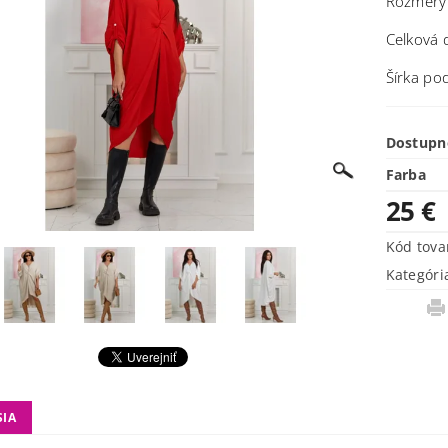
Rozmery
Celková 
Šírka po
Dostupn
Farba
25 €
Kód tova
Kategóri
SIA