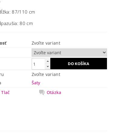
:
dĺžka: 87/110 cm
dpazušia: 80 cm
osť
Zvoľte variant
ru
Zvoľte variant
a
Šaty
Tlač
Otázka