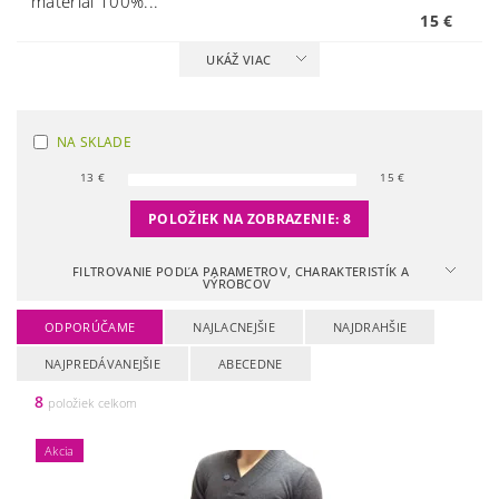
materiál 100%...
15 €
UKÁŽ VIAC
NA SKLADE
13
€
15
€
POLOŽIEK NA ZOBRAZENIE:
8
FILTROVANIE PODĽA PARAMETROV, CHARAKTERISTÍK A
VÝROBCOV
ODPORÚČAME
NAJLACNEJŠIE
NAJDRAHŠIE
NAJPREDÁVANEJŠIE
ABECEDNE
8
položiek celkom
Akcia