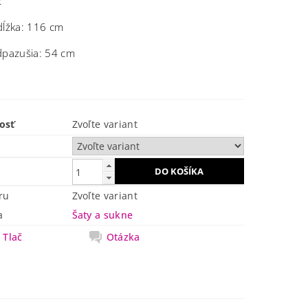
:
dĺžka: 116 cm
dpazušia: 54 cm
osť
Zvoľte variant
ru
Zvoľte variant
a
Šaty a sukne
Tlač
Otázka