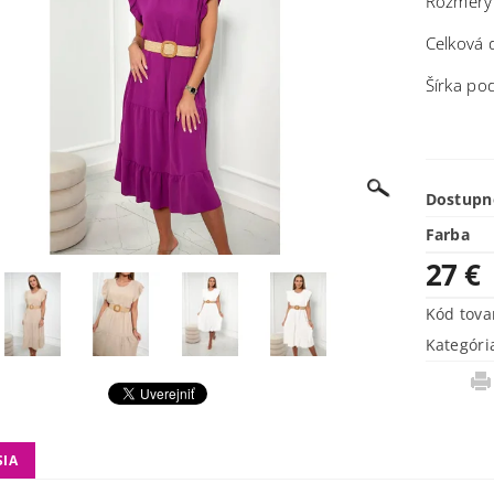
Rozmery
Celková 
Šírka po
Dostupn
Farba
27 €
Kód tova
Kategóri
SIA