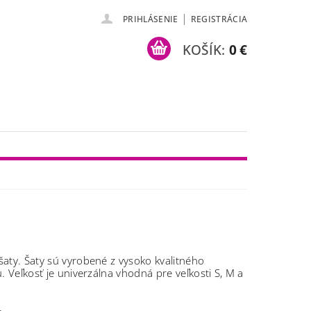
|
PRIHLÁSENIE
REGISTRÁCIA
KOŠÍK:
0 €
aty. Šaty sú vyrobené z vysoko kvalitného
u.
Veľkosť je univerzálna vhodná pre veľkosti S, M a