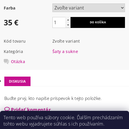
Farba
35 €
Kód tovaru
Zvoľte variant
Kategória
Šaty a sukne
Otázka
DISKUSIA
Buďte prvý, kto napíše príspevok k tejto položke.
Pridať komentár
Tento web používa súbory cookie. Ďalším prechádzaním
tohto webu vyjadrujete súhlas s ich používaním.