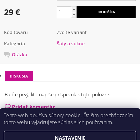
29 €
Kód tovaru
Zvoľte variant
Kategória
Šaty a sukne
Otázka
DISKUSIA
Buďte prvý, kto napíše príspevok k tejto položke.
Pridať komentár
Tento web používa súbory cookie. Ďalším prechádzaním
tohto webu vyjadrujete súhlas s ich používaním.
NASTAVENIE