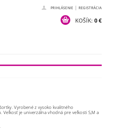
|
PRIHLÁSENIE
REGISTRÁCIA
KOŠÍK:
0 €
ortky. Vyrobené z vysoko kvalitného
u.
Veľkosť je univerzálna vhodná pre veľkosti S,M a