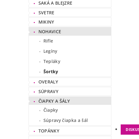
SAKÁ A BLEJZRE
SVETRE
MIKINY
NOHAVICE
Rifle
Legíny
Tepláky
Šortky
OVERALY
SÚPRAVY
ČIAPKY A ŠÁLY
Čiapky
Súpravy čiapka a šál
DISKU
TOPÁNKY