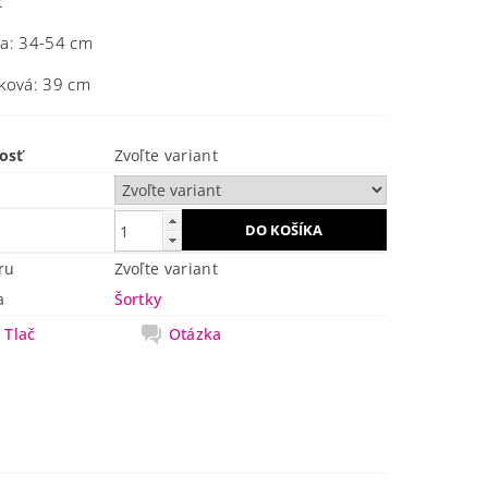
:
sa: 34-54 cm
lková: 39 cm
osť
Zvoľte variant
ru
Zvoľte variant
a
Šortky
Tlač
Otázka