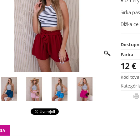
Rozmery
Šírka pá
Dĺžka ce
Dostupn
Farba
12 €
Kód tova
Kategóri
SIA