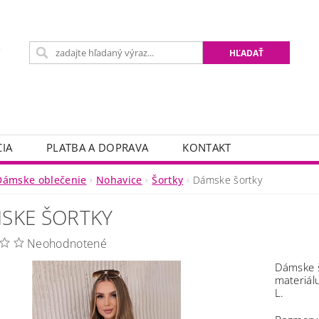
IA
PLATBA A DOPRAVA
KONTAKT
Dámske oblečenie
Nohavice
Šortky
Dámske šortky
SKE ŠORTKY
Neohodnotené
Dámske š
materiál
L.