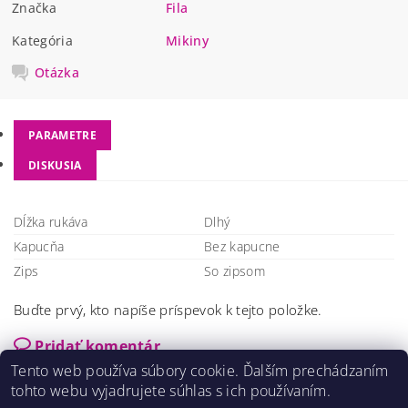
Značka
Fila
Kategória
Mikiny
Otázka
PARAMETRE
DISKUSIA
Dĺžka rukáva
Dlhý
Kapucňa
Bez kapucne
Zips
So zipsom
Buďte prvý, kto napíše príspevok k tejto položke.
Pridať komentár
Tento web používa súbory cookie. Ďalším prechádzaním
tohto webu vyjadrujete súhlas s ich používaním.