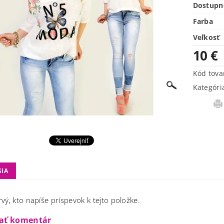
Dostupn
Farba
Veľkosť
10 €
Kód tova
Kategóri
SIA
vý, kto napíše príspevok k tejto položke.
dať komentár