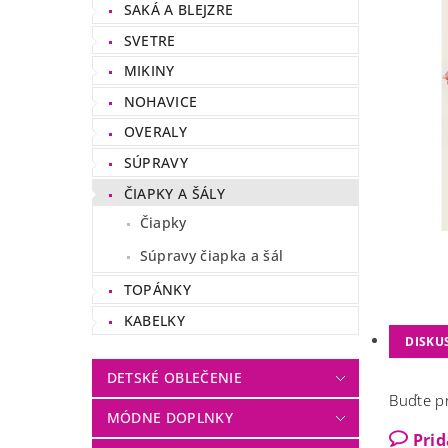
SAKÁ A BLEJZRE
SVETRE
MIKINY
NOHAVICE
OVERALY
SÚPRAVY
ČIAPKY A ŠÁLY
Čiapky
Súpravy čiapka a šál
TOPÁNKY
KABELKY
DISKU
DETSKÉ OBLEČENIE
Buďte pr
MÓDNE DOPLNKY
Pri