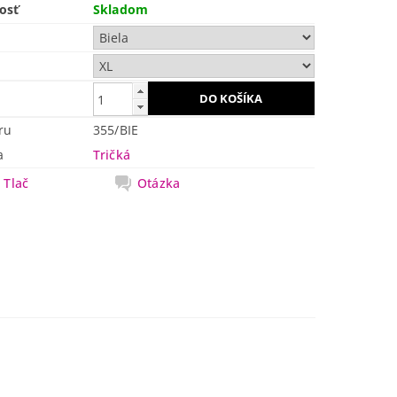
osť
Skladom
ru
355/BIE
a
Tričká
Tlač
Otázka