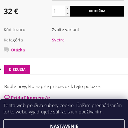
32 €
Kód tovaru
Zvoľte variant
Kategória
Svetre
Otázka
DISKUSIA
Buďte prvý, kto napíše príspevok k tejto položke.
Pridať komentár
Tento web používa súbory cookie. Ďalším prechádzaním
tohto webu vyjadrujete súhlas s ich používaním.
NASTAVENIE