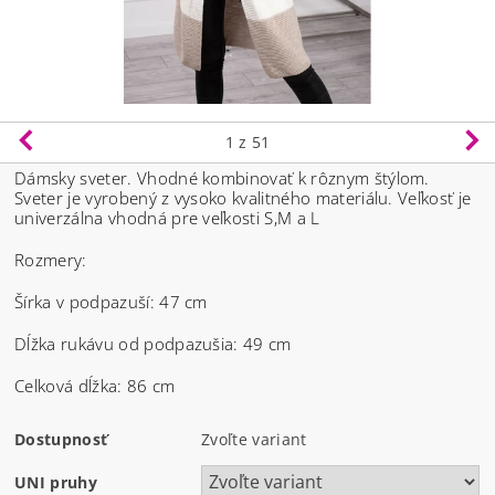
1
z 51
Dámsky sveter. Vhodné kombinovať k rôznym štýlom.
Sveter je vyrobený z vysoko kvalitného materiálu.
Veľkosť je
univerzálna vhodná pre veľkosti S,M a L
Rozmery:
Šírka v podpazuší: 47 cm
Dĺžka rukávu od podpazušia: 49 cm
Celková dĺžka: 86 cm
Dostupnosť
Zvoľte variant
UNI pruhy