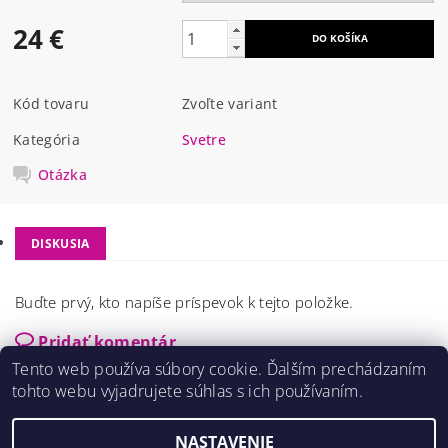
24 €
Kód tovaru
Zvoľte variant
Kategória
Svetre
Otázka
DISKUSIA
Buďte prvý, kto napíše príspevok k tejto položke.
Pridať komentár
Tento web používa súbory cookie. Ďalším prechádzaním
tohto webu vyjadrujete súhlas s ich používaním.
NASTAVENIE