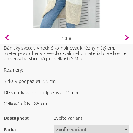
1
z 8
Dámsky sveter. Vhodné kombinovať k rôznym štýlom.
Sveter je vyrobený z vysoko kvalitného materiálu.
Veľkosť je
univerzálna vhodná pre veľkosti S,M a L
Rozmery:
Šírka v podpazuší: 55 cm
Dĺžka rukávu od podpazušia: 41 cm
Celková dĺžka: 85 cm
Dostupnosť
Zvoľte variant
Farba