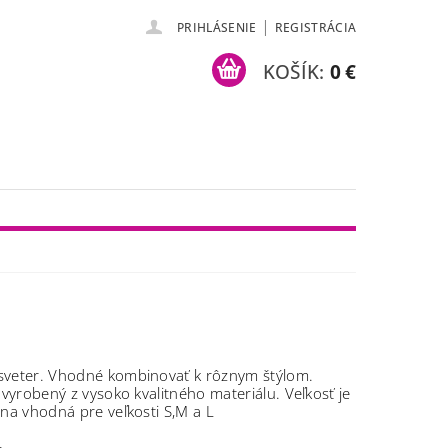
|
PRIHLÁSENIE
REGISTRÁCIA
KOŠÍK:
0 €
veter. Vhodné kombinovať k rôznym štýlom.
e vyrobený z vysoko kvalitného materiálu.
Veľkosť je
lna vhodná pre veľkosti S,M a L