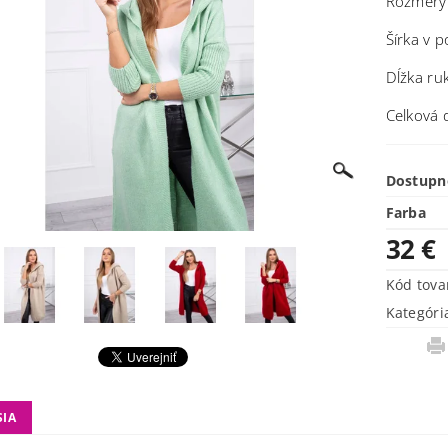
Rozmery
Šírka v 
Dĺžka ru
Celková 
Dostupn
Farba
32 €
Kód tova
Kategóri
SIA