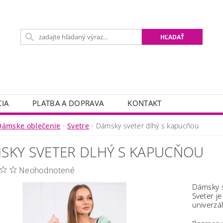
IA
PLATBA A DOPRAVA
KONTAKT
Dámske oblečenie
Svetre
Dámsky sveter dlhý s kapucňou
SKY SVETER DLHÝ S KAPUCŇOU
Neohodnotené
Dámsky s
Sveter j
univerzá