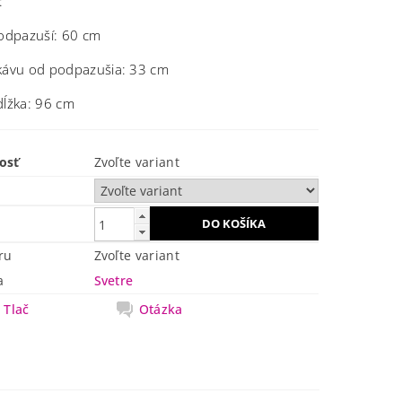
:
podpazuší: 60 cm
kávu od podpazušia: 33 cm
dĺžka: 96 cm
osť
Zvoľte variant
ru
Zvoľte variant
a
Svetre
Tlač
Otázka