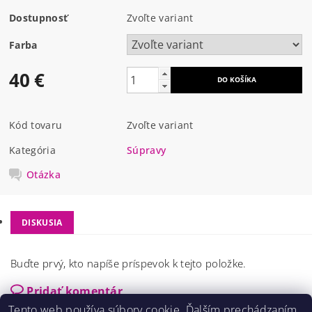
Dostupnosť
Zvoľte variant
Farba
40 €
Kód tovaru
Zvoľte variant
Kategória
Súpravy
Otázka
DISKUSIA
Buďte prvý, kto napíše príspevok k tejto položke.
Pridať komentár
Tento web používa súbory cookie. Ďalším prechádzaním