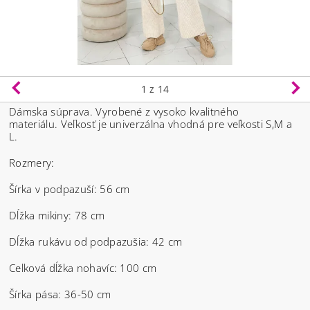
1
z 14
Dámska súprava. Vyrobené z vysoko kvalitného
materiálu.
Veľkosť je univerzálna vhodná pre veľkosti S,M a
L.
Rozmery:
Šírka v podpazuší: 56 cm
Dĺžka mikiny: 78 cm
Dĺžka rukávu od podpazušia: 42 cm
Celková dĺžka nohavíc: 100 cm
Šírka pása: 36-50 cm