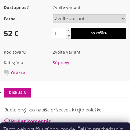
Dostupnosť
Zvoľte variant
Farba
52 €
Kód tovaru
Zvoľte variant
Kategória
Súpravy
Otázka
DISKUSIA
Buďte prvý, kto napíše príspevok k tejto položke.
Pridať komentár
Tento web používa súbory cookie. Ďalším prechádzaním