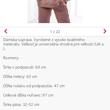
1
z 22
Dámska súprava. Vyrobené z vysoko kvalitného
materiálu.
Veľkosť je univerzálna vhodná pre veľkosti S,M a
L.
Rozmery:
Šírka v podpazuší: 69 cm
Dĺžka mikiny: 63 cm
Dĺžka rukávu od podpazušia: 47 cm
Celková dĺžka nohavíc: 97 cm
Šírka pása: 32-52 cm