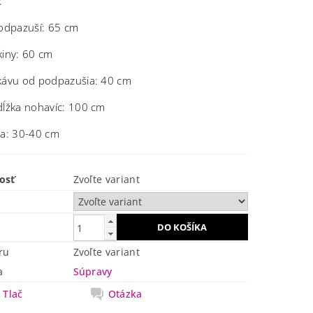
:
podpazuší: 65 cm
kiny: 60 cm
kávu od podpazušia: 40 cm
dĺžka nohavíc: 100 cm
sa: 30-40 cm
osť
Zvoľte variant
ru
Zvoľte variant
a
Súpravy
Tlač
Otázka