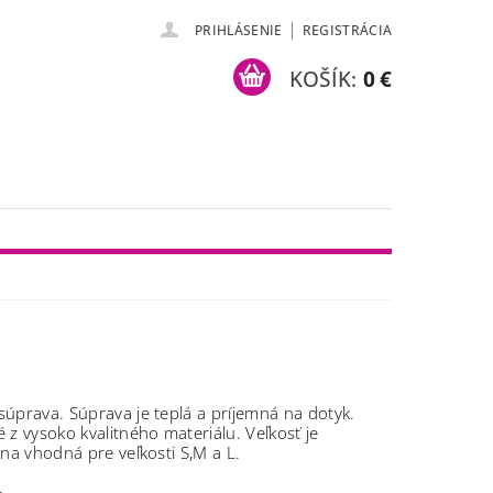
|
PRIHLÁSENIE
REGISTRÁCIA
KOŠÍK:
0 €
úprava. Súprava je teplá a príjemná na dotyk.
 z vysoko kvalitného materiálu.
Veľkosť je
lna vhodná pre veľkosti S,M a L.