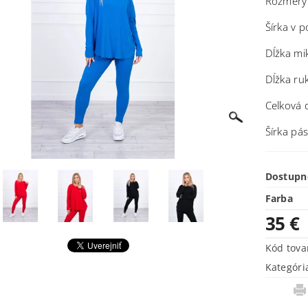
Rozmery
Šírka v 
Dĺžka mi
Dĺžka ru
Celková 
Šírka pá
Dostupn
Farba
35 €
Kód tova
Kategóri