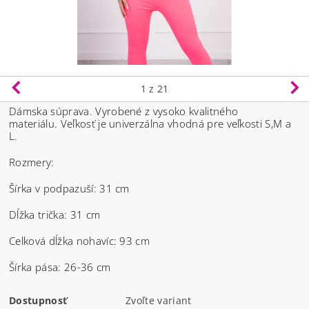
1
z 21
Dámska súprava. Vyrobené z vysoko kvalitného
materiálu.
Veľkosť je univerzálna vhodná pre veľkosti S,M a
L.
Rozmery:
Šírka v podpazuší: 31 cm
Dĺžka trička: 31 cm
Celková dĺžka nohavíc: 93 cm
Šírka pása: 26-36 cm
Dostupnosť
Zvoľte variant