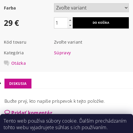
Farba
29 €
Kód tovaru
Zvoľte variant
Kategória
Súpravy
Otázka
DISKUSIA
Buďte prvý, kto napíše príspevok k tejto položke.
Pridať komentár
Tento web používa súbory cookie. Ďalším prechádzaním
tohto webu vyjadrujete súhlas s ich používaním.