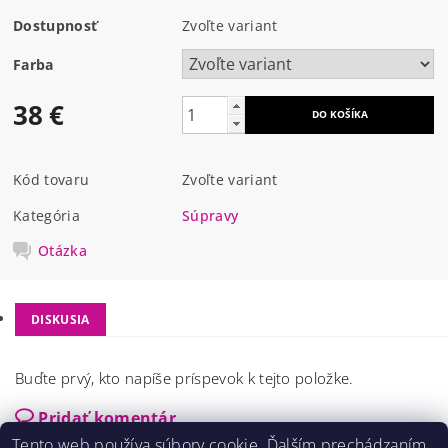
Dostupnosť
Zvoľte variant
Farba
38 €
Kód tovaru
Zvoľte variant
Kategória
Súpravy
Otázka
DISKUSIA
Buďte prvý, kto napíše príspevok k tejto položke.
Pridať komentár
Tento web používa súbory cookie. Ďalším prechádzaním