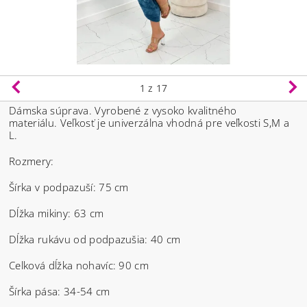
1
z 17
Dámska súprava. Vyrobené z vysoko kvalitného
materiálu.
Veľkosť je univerzálna vhodná pre veľkosti S,M a
L.
Rozmery:
Šírka v podpazuší: 75 cm
Dĺžka mikiny: 63 cm
Dĺžka rukávu od podpazušia: 40 cm
Celková dĺžka nohavíc: 90 cm
Šírka pása: 34-54 cm