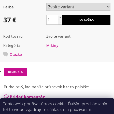
Farba
37 €
Kód tovaru
Zvoľte variant
Kategória
Mikiny
Otázka
DISKUSIA
Buďte prvý, kto napíše príspevok k tejto položke.
Pridať komentár
Tento web používa súbory cookie. Ďalším prechádzaním
tohto webu vyjadrujete súhlas s ich používaním.