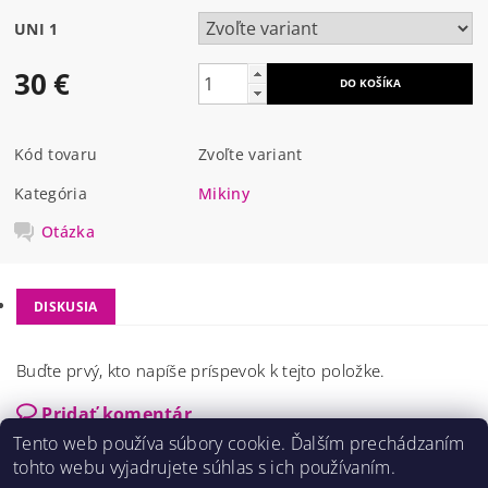
UNI 1
30 €
Kód tovaru
Zvoľte variant
Kategória
Mikiny
Otázka
DISKUSIA
Buďte prvý, kto napíše príspevok k tejto položke.
Pridať komentár
Tento web používa súbory cookie. Ďalším prechádzaním
tohto webu vyjadrujete súhlas s ich používaním.