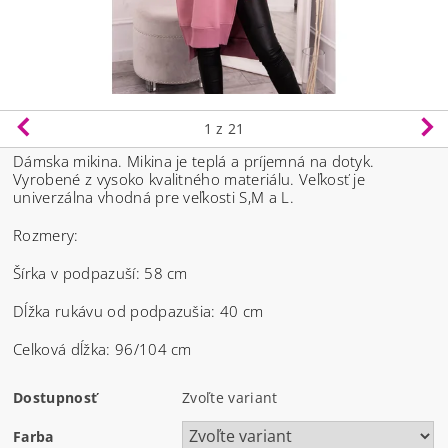
1
z 21
Dámska mikina. Mikina je teplá a príjemná na dotyk.
Vyrobené z vysoko kvalitného materiálu.
Veľkosť je
univerzálna vhodná pre veľkosti S,M a L.
Rozmery:
Šírka v podpazuší: 58 cm
Dĺžka rukávu od podpazušia: 40 cm
Celková dĺžka: 96/104 cm
Dostupnosť
Zvoľte variant
Farba