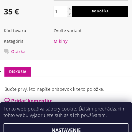
35 €
Kód tovaru
Zvoľte variant
Kategória
Mikiny
Otázka
DISKUSIA
Buďte prvý, kto napíše príspevok k tejto položke.
Pridať komentár
Tento web používa súbory cookie. Ďalším prechádzaním
tohto webu vyjadrujete súhlas s ich používaním.
NASTAVENIE