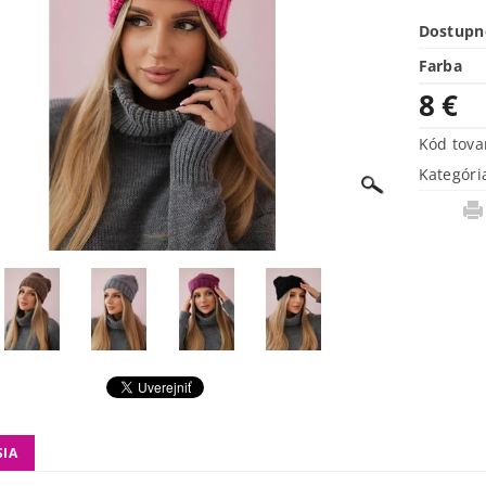
Dostupn
Farba
8 €
Kód tova
Kategóri
SIA