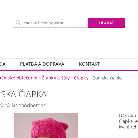
IA
PLATBA A DOPRAVA
KONTAKT
Dámske oblečenie
Čiapky a šály
Čiapky
Dámska čiapka
SKA ČIAPKA
Neohodnotené
Dámska č
Čiapka j
kvalitnéh